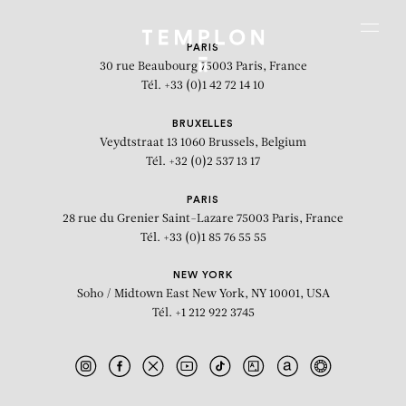
Aller au contenu
Aller à la recherche
Aller au menu
Menu
PARIS
30 rue Beaubourg
75003 Paris, France
Tél. +33 (0)1 42 72 14 10
BRUXELLES
Veydtstraat 13
1060 Brussels, Belgium
Tél. +32 (0)2 537 13 17
PARIS
28 rue du Grenier Saint-Lazare
75003 Paris, France
Tél. +33 (0)1 85 76 55 55
NEW YORK
Soho / Midtown East
New York, NY 10001, USA
Tél. +1 212 922 3745