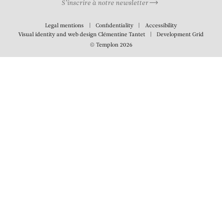
S’inscrire à notre newsletter
Legal mentions
Confidentiality
Accessibility
Visual identity and web design
Clémentine Tantet
Development
Grid
© Templon 2026