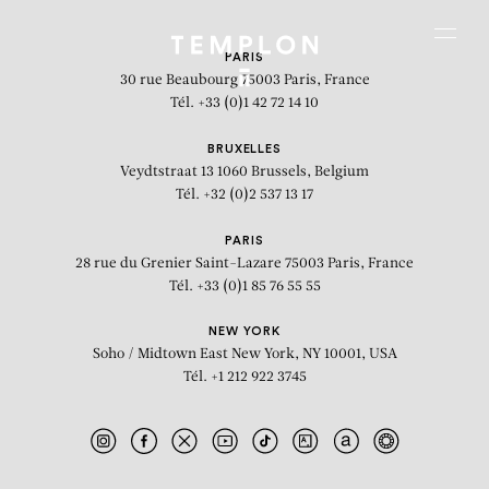
Aller au contenu
Aller à la recherche
Aller au menu
Menu
PARIS
30 rue Beaubourg
75003 Paris, France
Tél. +33 (0)1 42 72 14 10
BRUXELLES
Veydtstraat 13
1060 Brussels, Belgium
Tél. +32 (0)2 537 13 17
PARIS
28 rue du Grenier Saint-Lazare
75003 Paris, France
Tél. +33 (0)1 85 76 55 55
NEW YORK
Soho / Midtown East
New York, NY 10001, USA
Tél. +1 212 922 3745