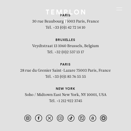
Aller au contenu
Aller à la recherche
Aller au menu
Menu
PARIS
30 rue Beaubourg
75003 Paris, France
Tél. +33 (0)1 42 72 14 10
BRUXELLES
Veydtstraat 13
1060 Brussels, Belgium
Tél. +32 (0)2 537 13 17
PARIS
28 rue du Grenier Saint-Lazare
75003 Paris, France
Tél. +33 (0)1 85 76 55 55
NEW YORK
Soho / Midtown East
New York, NY 10001, USA
Tél. +1 212 922 3745