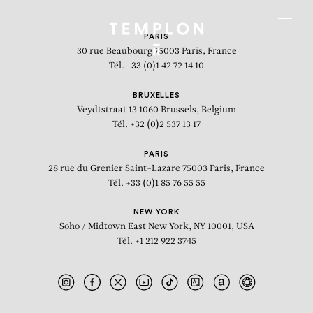
Aller au contenu
Aller à la recherche
Aller au menu
Menu
PARIS
30 rue Beaubourg
75003 Paris, France
Tél. +33 (0)1 42 72 14 10
BRUXELLES
Veydtstraat 13
1060 Brussels, Belgium
Tél. +32 (0)2 537 13 17
PARIS
28 rue du Grenier Saint-Lazare
75003 Paris, France
Tél. +33 (0)1 85 76 55 55
NEW YORK
Soho / Midtown East
New York, NY 10001, USA
Tél. +1 212 922 3745