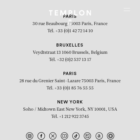
Aller au contenu
Aller à la recherche
Aller au menu
Menu
PARIS
30 rue Beaubourg
75003 Paris, France
Tél. +33 (0)1 42 72 14 10
BRUXELLES
Veydtstraat 13
1060 Brussels, Belgium
Tél. +32 (0)2 537 13 17
PARIS
28 rue du Grenier Saint-Lazare
75003 Paris, France
Tél. +33 (0)1 85 76 55 55
NEW YORK
Soho / Midtown East
New York, NY 10001, USA
Tél. +1 212 922 3745