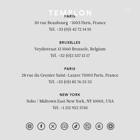
Aller au contenu
Aller à la recherche
Aller au menu
Menu
PARIS
30 rue Beaubourg
75003 Paris, France
Tél. +33 (0)1 42 72 14 10
BRUXELLES
Veydtstraat 13
1060 Brussels, Belgium
Tél. +32 (0)2 537 13 17
PARIS
28 rue du Grenier Saint-Lazare
75003 Paris, France
Tél. +33 (0)1 85 76 55 55
NEW YORK
Soho / Midtown East
New York, NY 10001, USA
Tél. +1 212 922 3745