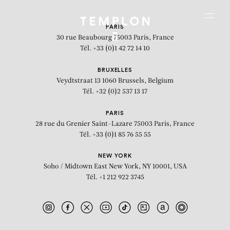
Aller au contenu
Aller à la recherche
Aller au menu
Menu
PARIS
30 rue Beaubourg
75003 Paris, France
Tél. +33 (0)1 42 72 14 10
BRUXELLES
Veydtstraat 13
1060 Brussels, Belgium
Tél. +32 (0)2 537 13 17
PARIS
28 rue du Grenier Saint-Lazare
75003 Paris, France
Tél. +33 (0)1 85 76 55 55
NEW YORK
Soho / Midtown East
New York, NY 10001, USA
Tél. +1 212 922 3745