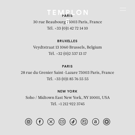
Aller au contenu
Aller à la recherche
Aller au menu
Menu
PARIS
30 rue Beaubourg
75003 Paris, France
Tél. +33 (0)1 42 72 14 10
BRUXELLES
Veydtstraat 13
1060 Brussels, Belgium
Tél. +32 (0)2 537 13 17
PARIS
28 rue du Grenier Saint-Lazare
75003 Paris, France
Tél. +33 (0)1 85 76 55 55
NEW YORK
Soho / Midtown East
New York, NY 10001, USA
Tél. +1 212 922 3745