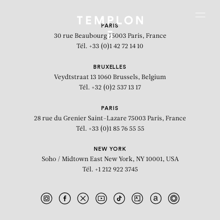
Aller au contenu
Aller à la recherche
Aller au menu
Menu
PARIS
30 rue Beaubourg
75003 Paris, France
Tél. +33 (0)1 42 72 14 10
BRUXELLES
Veydtstraat 13
1060 Brussels, Belgium
Tél. +32 (0)2 537 13 17
PARIS
28 rue du Grenier Saint-Lazare
75003 Paris, France
Tél. +33 (0)1 85 76 55 55
NEW YORK
Soho / Midtown East
New York, NY 10001, USA
Tél. +1 212 922 3745