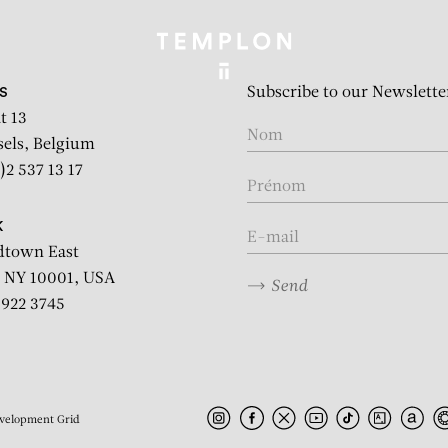
Subscribe to our Newslette
S
t 13
sels, Belgium
)2 537 13 17
K
dtown East
 NY 10001, USA
Send
2 922 3745
velopment
Grid