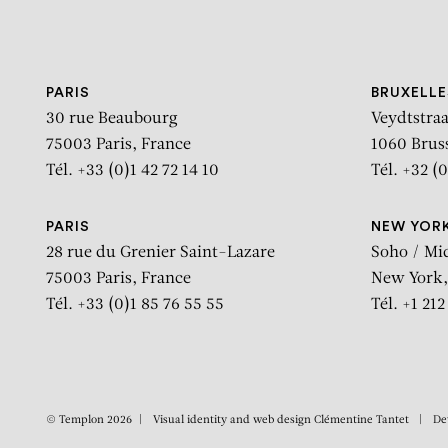
Aller au contenu
Aller à la recherche
Aller au menu
PARIS
BRUXELLE
30 rue Beaubourg
Veydtstraa
75003 Paris, France
1060 Brus
Tél. +33 (0)1 42 72 14 10
Tél. +32 (0
PARIS
NEW YOR
28 rue du Grenier Saint-Lazare
Soho / Mi
75003 Paris, France
New York,
Tél. +33 (0)1 85 76 55 55
Tél. +1 21
© Templon 2026
Visual identity and web design
Clémentine Tantet
De