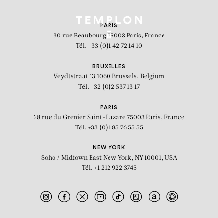
Aller au contenu
Aller à la recherche
Aller au menu
Menu
PARIS
30 rue Beaubourg
75003 Paris, France
Tél. +33 (0)1 42 72 14 10
BRUXELLES
Veydtstraat 13
1060 Brussels, Belgium
Tél. +32 (0)2 537 13 17
PARIS
28 rue du Grenier Saint-Lazare
75003 Paris, France
Tél. +33 (0)1 85 76 55 55
NEW YORK
Soho / Midtown East
New York, NY 10001, USA
Tél. +1 212 922 3745
Amaryllis rouge 5