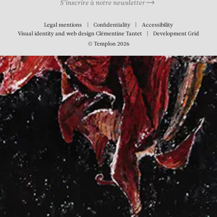
S’inscrire à notre newsletter
Legal mentions
Confidentiality
Accessibility
Visual identity and web design
Clémentine Tantet
Development
Grid
© Templon 2026