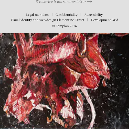
S’inscrire à notre newsletter
Legal mentions
Confidentiality
Accessibility
Visual identity and web design
Clémentine Tantet
Development
Grid
© Templon 2026