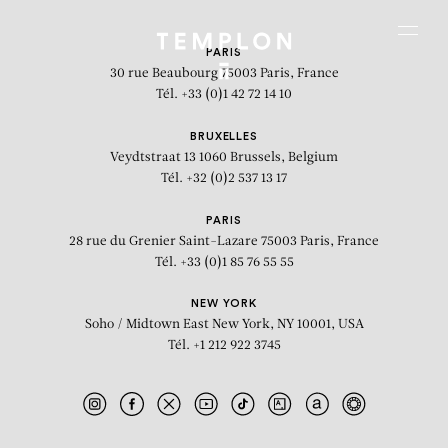
Aller au contenu
Aller à la recherche
Aller au menu
Menu
PARIS
30 rue Beaubourg
75003 Paris, France
Tél. +33 (0)1 42 72 14 10
BRUXELLES
Veydtstraat 13
1060 Brussels, Belgium
Tél. +32 (0)2 537 13 17
PARIS
28 rue du Grenier Saint-Lazare
75003 Paris, France
Tél. +33 (0)1 85 76 55 55
NEW YORK
Soho / Midtown East
New York, NY 10001, USA
Tél. +1 212 922 3745
Amaryllis rouge 5