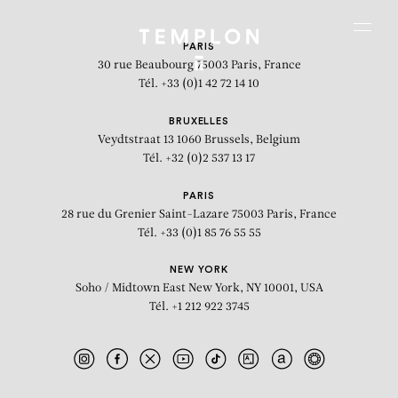
Aller au contenu
Aller à la recherche
Aller au menu
Menu
PARIS
30 rue Beaubourg
75003 Paris, France
Tél. +33 (0)1 42 72 14 10
BRUXELLES
Veydtstraat 13
1060 Brussels, Belgium
Tél. +32 (0)2 537 13 17
PARIS
28 rue du Grenier Saint-Lazare
75003 Paris, France
Tél. +33 (0)1 85 76 55 55
NEW YORK
Soho / Midtown East
New York, NY 10001, USA
Tél. +1 212 922 3745
Baby Brother