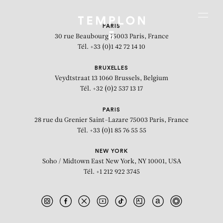
Aller au contenu
Aller à la recherche
Aller au menu
Menu
PARIS
30 rue Beaubourg
75003 Paris, France
Tél. +33 (0)1 42 72 14 10
BRUXELLES
Veydtstraat 13
1060 Brussels, Belgium
Tél. +32 (0)2 537 13 17
PARIS
28 rue du Grenier Saint-Lazare
75003 Paris, France
Tél. +33 (0)1 85 76 55 55
NEW YORK
Soho / Midtown East
New York, NY 10001, USA
Tél. +1 212 922 3745
Black forest