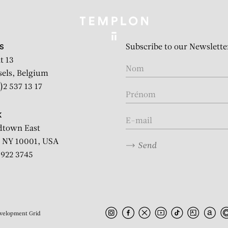
Subscribe to our Newslette
S
t 13
sels, Belgium
)2 537 13 17
K
dtown East
 NY 10001, USA
Send
2 922 3745
velopment
Grid