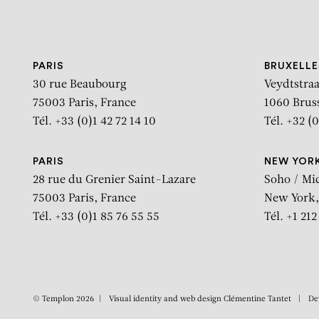
Aller au contenu
Aller à la recherche
Aller au menu
PARIS
BRUXELLE
30 rue Beaubourg
Veydtstraa
75003 Paris, France
1060 Brus
Tél. +33 (0)1 42 72 14 10
Tél. +32 (0
PARIS
NEW YOR
28 rue du Grenier Saint-Lazare
Soho / Mi
75003 Paris, France
New York,
Tél. +33 (0)1 85 76 55 55
Tél. +1 21
© Templon 2026
Visual identity and web design
Clémentine Tantet
De