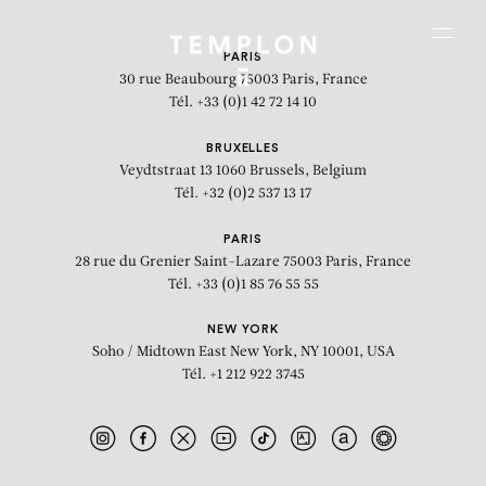
Aller au contenu
Aller à la recherche
Aller au menu
Menu
PARIS
30 rue Beaubourg
75003 Paris, France
Tél. +33 (0)1 42 72 14 10
BRUXELLES
Veydtstraat 13
1060 Brussels, Belgium
Tél. +32 (0)2 537 13 17
PARIS
28 rue du Grenier Saint-Lazare
75003 Paris, France
Tél. +33 (0)1 85 76 55 55
NEW YORK
Soho / Midtown East
New York, NY 10001, USA
Tél. +1 212 922 3745
“Blue Skies”