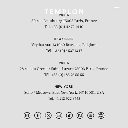
Aller au contenu
Aller à la recherche
Aller au menu
Menu
PARIS
30 rue Beaubourg
75003 Paris, France
Tél. +33 (0)1 42 72 14 10
BRUXELLES
Veydtstraat 13
1060 Brussels, Belgium
Tél. +32 (0)2 537 13 17
PARIS
28 rue du Grenier Saint-Lazare
75003 Paris, France
Tél. +33 (0)1 85 76 55 55
NEW YORK
Soho / Midtown East
New York, NY 10001, USA
Tél. +1 212 922 3745
Brain Drawing