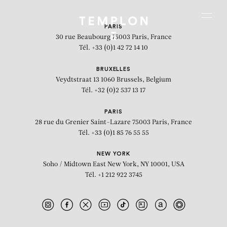
Aller au contenu
Aller à la recherche
Aller au menu
Menu
PARIS
30 rue Beaubourg
75003 Paris, France
Tél. +33 (0)1 42 72 14 10
BRUXELLES
Veydtstraat 13
1060 Brussels, Belgium
Tél. +32 (0)2 537 13 17
PARIS
28 rue du Grenier Saint-Lazare
75003 Paris, France
Tél. +33 (0)1 85 76 55 55
NEW YORK
Soho / Midtown East
New York, NY 10001, USA
Tél. +1 212 922 3745
Calligraphie 2