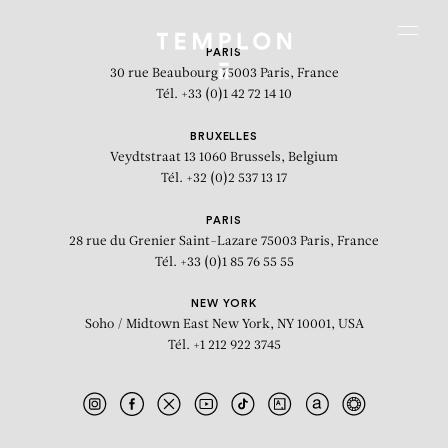
Aller au contenu
Aller à la recherche
Aller au menu
Menu
PARIS
30 rue Beaubourg
75003 Paris, France
Tél. +33 (0)1 42 72 14 10
BRUXELLES
Veydtstraat 13
1060 Brussels, Belgium
Tél. +32 (0)2 537 13 17
PARIS
28 rue du Grenier Saint-Lazare
75003 Paris, France
Tél. +33 (0)1 85 76 55 55
NEW YORK
Soho / Midtown East
New York, NY 10001, USA
Tél. +1 212 922 3745
Carl Andre: Magnesium-Alu. Dipole