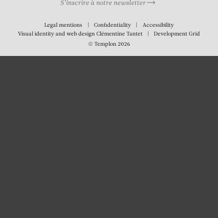
S’inscrire à notre newsletter
Legal mentions
Confidentiality
Accessibility
Visual identity and web design
Clémentine Tantet
Development
Grid
© Templon 2026