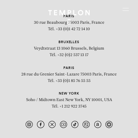
Aller au contenu
Aller à la recherche
Aller au menu
Menu
PARIS
30 rue Beaubourg
75003 Paris, France
Tél. +33 (0)1 42 72 14 10
BRUXELLES
Veydtstraat 13
1060 Brussels, Belgium
Tél. +32 (0)2 537 13 17
PARIS
28 rue du Grenier Saint-Lazare
75003 Paris, France
Tél. +33 (0)1 85 76 55 55
NEW YORK
Soho / Midtown East
New York, NY 10001, USA
Tél. +1 212 922 3745
cave 3