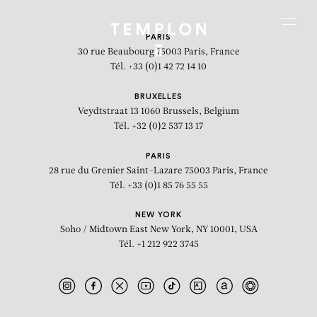
Aller au contenu
Aller à la recherche
Aller au menu
Menu
PARIS
30 rue Beaubourg
75003 Paris, France
Tél. +33 (0)1 42 72 14 10
BRUXELLES
Veydtstraat 13
1060 Brussels, Belgium
Tél. +32 (0)2 537 13 17
PARIS
28 rue du Grenier Saint-Lazare
75003 Paris, France
Tél. +33 (0)1 85 76 55 55
NEW YORK
Soho / Midtown East
New York, NY 10001, USA
Tél. +1 212 922 3745
Celui qui se construit IV
(constellation)