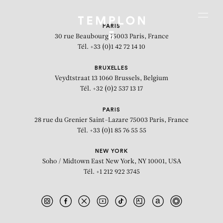
Aller au contenu
Aller à la recherche
Aller au menu
Menu
PARIS
30 rue Beaubourg
75003 Paris, France
Tél. +33 (0)1 42 72 14 10
BRUXELLES
Veydtstraat 13
1060 Brussels, Belgium
Tél. +32 (0)2 537 13 17
PARIS
28 rue du Grenier Saint-Lazare
75003 Paris, France
Tél. +33 (0)1 85 76 55 55
NEW YORK
Soho / Midtown East
New York, NY 10001, USA
Tél. +1 212 922 3745
Cible #2 bois brûlé