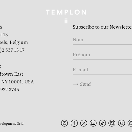
Subscribe to our Newslette
S
t 13
sels, Belgium
)2 537 13 17
K
dtown East
 NY 10001, USA
Send
2 922 3745
velopment
Grid