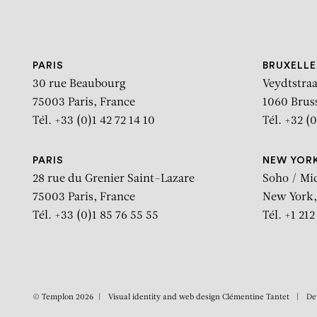
Aller au contenu
Aller à la recherche
Aller au menu
PARIS
BRUXELLE
30 rue Beaubourg
Veydtstraa
75003 Paris, France
1060 Brus
Tél. +33 (0)1 42 72 14 10
Tél. +32 (0
PARIS
NEW YOR
28 rue du Grenier Saint-Lazare
Soho / Mi
75003 Paris, France
New York,
Tél. +33 (0)1 85 76 55 55
Tél. +1 21
© Templon 2026
Visual identity and web design
Clémentine Tantet
De