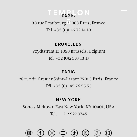
Aller au contenu
Aller à la recherche
Aller au menu
Menu
PARIS
30 rue Beaubourg
75003 Paris, France
Tél. +33 (0)1 42 72 14 10
BRUXELLES
Veydtstraat 13
1060 Brussels, Belgium
Tél. +32 (0)2 537 13 17
PARIS
28 rue du Grenier Saint-Lazare
75003 Paris, France
Tél. +33 (0)1 85 76 55 55
NEW YORK
Soho / Midtown East
New York, NY 10001, USA
Tél. +1 212 922 3745
Crazy love (Conchita Wurst)