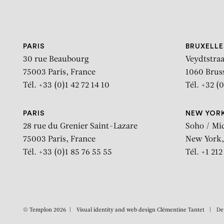
Aller au contenu
Aller à la recherche
Aller au menu
PARIS
BRUXELLE
30 rue Beaubourg
Veydtstraa
75003 Paris, France
1060 Brus
Tél. +33 (0)1 42 72 14 10
Tél. +32 (0
PARIS
NEW YOR
28 rue du Grenier Saint-Lazare
Soho / Mi
75003 Paris, France
New York,
Tél. +33 (0)1 85 76 55 55
Tél. +1 21
© Templon 2026
Visual identity and web design
Clémentine Tantet
De