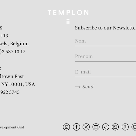
Subscribe to our Newslette
S
t 13
sels, Belgium
)2 537 13 17
K
dtown East
 NY 10001, USA
Send
2 922 3745
velopment
Grid