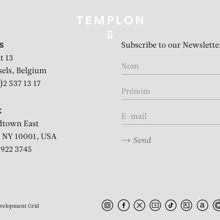
Subscribe to our Newslette
S
t 13
sels, Belgium
)2 537 13 17
K
dtown East
 NY 10001, USA
Send
2 922 3745
velopment
Grid