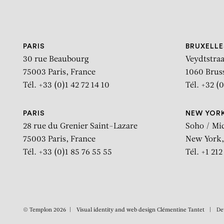
Aller au contenu
Aller à la recherche
Aller au menu
PARIS
BRUXELLE
30 rue Beaubourg
Veydtstraa
75003 Paris, France
1060 Brus
Tél. +33 (0)1 42 72 14 10
Tél. +32 (0
PARIS
NEW YOR
28 rue du Grenier Saint-Lazare
Soho / Mi
75003 Paris, France
New York,
Tél. +33 (0)1 85 76 55 55
Tél. +1 21
© Templon 2026
Visual identity and web design
Clémentine Tantet
De