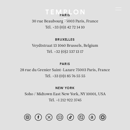
Aller au contenu
Aller à la recherche
Aller au menu
Menu
PARIS
30 rue Beaubourg
75003 Paris, France
Tél. +33 (0)1 42 72 14 10
BRUXELLES
Veydtstraat 13
1060 Brussels, Belgium
Tél. +32 (0)2 537 13 17
PARIS
28 rue du Grenier Saint-Lazare
75003 Paris, France
Tél. +33 (0)1 85 76 55 55
NEW YORK
Soho / Midtown East
New York, NY 10001, USA
Tél. +1 212 922 3745
DEIN MÜNDEL BÜNDELT SAUSAGE