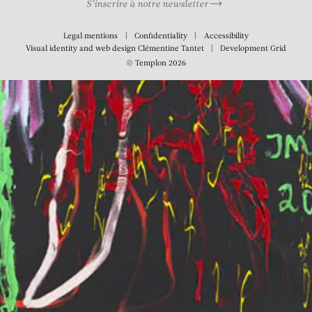
S’inscrire à notre newsletter
Legal mentions
Confidentiality
Accessibility
Visual identity and web design
Clémentine Tantet
Development
Grid
© Templon 2026