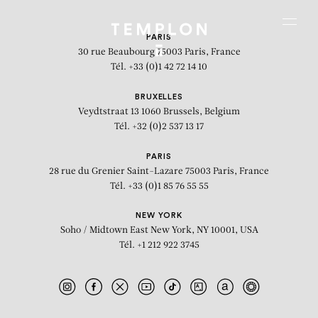
Aller au contenu
Aller à la recherche
Aller au menu
Menu
PARIS
30 rue Beaubourg
75003 Paris, France
Tél. +33 (0)1 42 72 14 10
BRUXELLES
Veydtstraat 13
1060 Brussels, Belgium
Tél. +32 (0)2 537 13 17
PARIS
28 rue du Grenier Saint-Lazare
75003 Paris, France
Tél. +33 (0)1 85 76 55 55
NEW YORK
Soho / Midtown East
New York, NY 10001, USA
Tél. +1 212 922 3745
Dream House