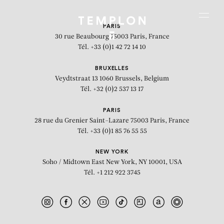
Aller au contenu
Aller à la recherche
Aller au menu
Menu
PARIS
30 rue Beaubourg
75003 Paris, France
Tél. +33 (0)1 42 72 14 10
BRUXELLES
Veydtstraat 13
1060 Brussels, Belgium
Tél. +32 (0)2 537 13 17
PARIS
28 rue du Grenier Saint-Lazare
75003 Paris, France
Tél. +33 (0)1 85 76 55 55
NEW YORK
Soho / Midtown East
New York, NY 10001, USA
Tél. +1 212 922 3745
Echos de la Naissance des Mondes,
Collège des Bernardins