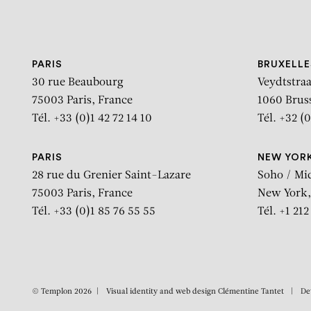
Aller au contenu
Aller à la recherche
Aller au menu
PARIS
BRUXELLE
30 rue Beaubourg
Veydtstraa
75003 Paris, France
1060 Brus
Tél. +33 (0)1 42 72 14 10
Tél. +32 (0
PARIS
NEW YOR
28 rue du Grenier Saint-Lazare
Soho / Mi
75003 Paris, France
New York,
Tél. +33 (0)1 85 76 55 55
Tél. +1 21
© Templon 2026
Visual identity and web design
Clémentine Tantet
De