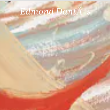
Edmond DantÃ¨s