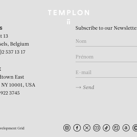
Subscribe to our Newslette
S
t 13
sels, Belgium
)2 537 13 17
K
dtown East
 NY 10001, USA
Send
2 922 3745
velopment
Grid