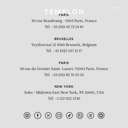
Aller au contenu
Aller à la recherche
Aller au menu
Menu
PARIS
30 rue Beaubourg
75003 Paris, France
Tél. +33 (0)1 42 72 14 10
BRUXELLES
Veydtstraat 13
1060 Brussels, Belgium
Tél. +32 (0)2 537 13 17
PARIS
28 rue du Grenier Saint-Lazare
75003 Paris, France
Tél. +33 (0)1 85 76 55 55
NEW YORK
Soho / Midtown East
New York, NY 10001, USA
Tél. +1 212 922 3745
Expo Hérésie 2015