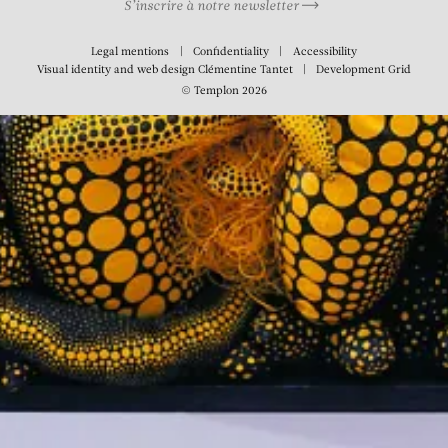
S’inscrire à notre newsletter
Legal mentions
Confidentiality
Accessibility
Visual identity and web design
Clémentine Tantet
Development
Grid
© Templon 2026