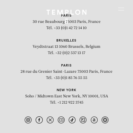
Aller au contenu
Aller à la recherche
Aller au menu
Menu
PARIS
30 rue Beaubourg
75003 Paris, France
Tél. +33 (0)1 42 72 14 10
BRUXELLES
Veydtstraat 13
1060 Brussels, Belgium
Tél. +32 (0)2 537 13 17
PARIS
28 rue du Grenier Saint-Lazare
75003 Paris, France
Tél. +33 (0)1 85 76 55 55
NEW YORK
Soho / Midtown East
New York, NY 10001, USA
Tél. +1 212 922 3745
Flower blooming in Azumino