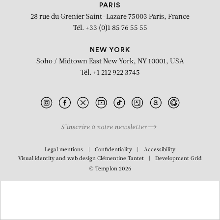
Grand Bois
PARIS
28 rue du Grenier Saint-Lazare
75003 Paris, France
Tél. +33 (0)1 85 76 55 55
NEW YORK
Soho / Midtown East
New York, NY 10001, USA
Tél. +1 212 922 3745
S’inscrire à notre newsletter
Legal mentions
Confidentiality
Accessibility
Visual identity and web design
Clémentine Tantet
Development
Grid
© Templon 2026
BIOGRAPHY