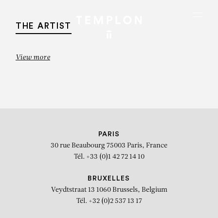
Aller au contenu
Aller à la recherche
Aller au menu
Menu
THE ARTIST
View more
PARIS
30 rue Beaubourg
75003 Paris, France
Tél. +33 (0)1 42 72 14 10
BRUXELLES
Veydtstraat 13
1060 Brussels, Belgium
OLIVIER DEBRÉ
Tél. +32 (0)2 537 13 17