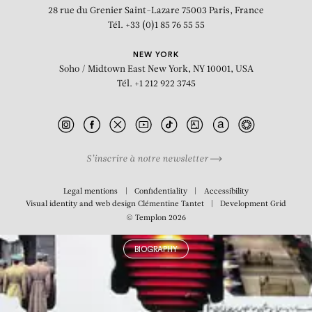
28 rue du Grenier Saint-Lazare
75003 Paris, France
Grip + Gripe
Tél. +33 (0)1 85 76 55 55
NEW YORK
Soho / Midtown East
New York, NY 10001, USA
Tél. +1 212 922 3745
S’inscrire à notre newsletter
Legal mentions
Confidentiality
Accessibility
Visual identity and web design
Clémentine Tantet
Development
Grid
© Templon 2026
BIOGRAPHY