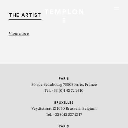
Aller au contenu
Aller à la recherche
Aller au menu
Menu
THE ARTIST
View more
PARIS
30 rue Beaubourg
75003 Paris, France
Tél. +33 (0)1 42 72 14 10
BRUXELLES
Veydtstraat 13
1060 Brussels, Belgium
ROBERT
Tél. +32 (0)2 537 13 17
RAUSCHENBERG
PARIS