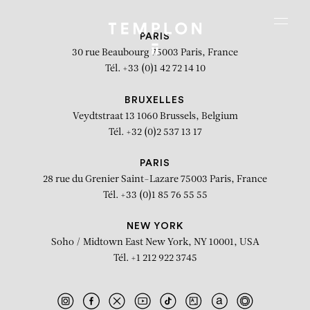
Aller au contenu
Aller à la recherche
Aller au menu
Menu
PARIS
30 rue Beaubourg
75003 Paris, France
Tél. +33 (0)1 42 72 14 10
BRUXELLES
Veydtstraat 13
1060 Brussels, Belgium
Tél. +32 (0)2 537 13 17
PARIS
28 rue du Grenier Saint-Lazare
75003 Paris, France
Tél. +33 (0)1 85 76 55 55
NEW YORK
Soho / Midtown East
New York, NY 10001, USA
Tél. +1 212 922 3745
Hot Red Pants