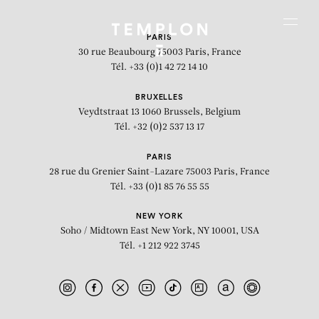
Aller au contenu
Aller à la recherche
Aller au menu
Menu
PARIS
30 rue Beaubourg
75003 Paris, France
Tél. +33 (0)1 42 72 14 10
BRUXELLES
Veydtstraat 13
1060 Brussels, Belgium
Tél. +32 (0)2 537 13 17
PARIS
28 rue du Grenier Saint-Lazare
75003 Paris, France
Tél. +33 (0)1 85 76 55 55
NEW YORK
Soho / Midtown East
New York, NY 10001, USA
Tél. +1 212 922 3745
House