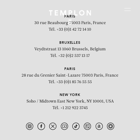
Aller au contenu
Aller à la recherche
Aller au menu
Menu
PARIS
30 rue Beaubourg
75003 Paris, France
Tél. +33 (0)1 42 72 14 10
BRUXELLES
Veydtstraat 13
1060 Brussels, Belgium
Tél. +32 (0)2 537 13 17
PARIS
28 rue du Grenier Saint-Lazare
75003 Paris, France
Tél. +33 (0)1 85 76 55 55
NEW YORK
Soho / Midtown East
New York, NY 10001, USA
Tél. +1 212 922 3745
Infinite Arrows