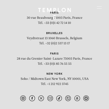
Aller au contenu
Aller à la recherche
Aller au menu
Menu
PARIS
30 rue Beaubourg
75003 Paris, France
Tél. +33 (0)1 42 72 14 10
BRUXELLES
Veydtstraat 13
1060 Brussels, Belgium
Tél. +32 (0)2 537 13 17
PARIS
28 rue du Grenier Saint-Lazare
75003 Paris, France
Tél. +33 (0)1 85 76 55 55
NEW YORK
Soho / Midtown East
New York, NY 10001, USA
Tél. +1 212 922 3745
La Constellation du Chien