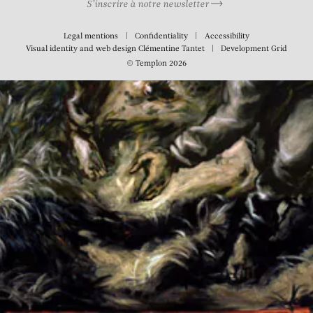
S’inscrire à notre newsletter
Legal mentions
Confidentiality
Accessibility
Visual identity and web design
Clémentine Tantet
Development
Grid
© Templon 2026