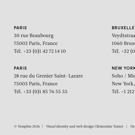
Aller au contenu
Aller à la recherche
Aller au menu
PARIS
BRUXELLE
30 rue Beaubourg
Veydtstraa
75003 Paris, France
1060 Brus
Tél. +33 (0)1 42 72 14 10
Tél. +32 (0
PARIS
NEW YOR
28 rue du Grenier Saint-Lazare
Soho / Mi
75003 Paris, France
New York,
Tél. +33 (0)1 85 76 55 55
Tél. +1 21
© Templon 2026
Visual identity and web design
Clémentine Tantet
De