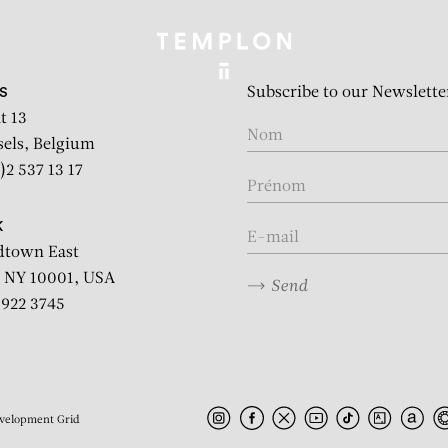
Subscribe to our Newslette
S
t 13
sels, Belgium
)2 537 13 17
K
dtown East
 NY 10001, USA
Send
2 922 3745
velopment
Grid