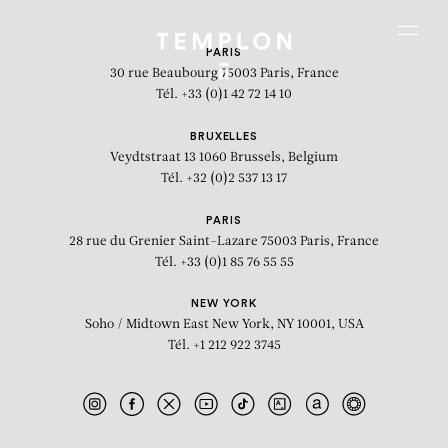
Aller au contenu
Aller à la recherche
Aller au menu
Menu
PARIS
30 rue Beaubourg
75003 Paris, France
Tél. +33 (0)1 42 72 14 10
BRUXELLES
Veydtstraat 13
1060 Brussels, Belgium
Tél. +32 (0)2 537 13 17
PARIS
28 rue du Grenier Saint-Lazare
75003 Paris, France
Tél. +33 (0)1 85 76 55 55
NEW YORK
Soho / Midtown East
New York, NY 10001, USA
Tél. +1 212 922 3745
La promesse (Bogdan Romanovic)