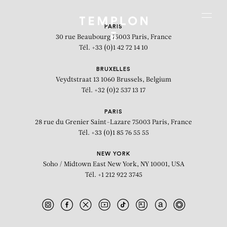
Aller au contenu
Aller à la recherche
Aller au menu
Menu
PARIS
30 rue Beaubourg
75003 Paris, France
Tél. +33 (0)1 42 72 14 10
BRUXELLES
Veydtstraat 13
1060 Brussels, Belgium
Tél. +32 (0)2 537 13 17
PARIS
28 rue du Grenier Saint-Lazare
75003 Paris, France
Tél. +33 (0)1 85 76 55 55
NEW YORK
Soho / Midtown East
New York, NY 10001, USA
Tél. +1 212 922 3745
L'Ascension