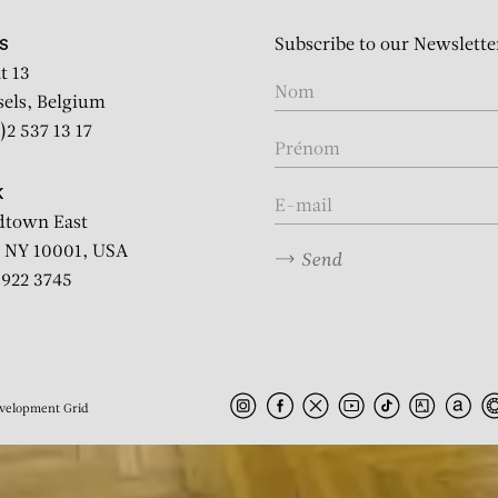
ortes de Rome”: vue d'exp
Subscribe to our Newslette
S
t 13
sels, Belgium
)2 537 13 17
K
dtown East
 NY 10001, USA
Send
2 922 3745
velopment
Grid