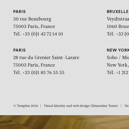
“Les P
PARIS
BRUXELLE
30 rue Beaubourg
Veydtstraa
75003 Paris, France
1060 Brus
Tél. +33 (0)1 42 72 14 10
Tél. +32 (0
PARIS
NEW YOR
28 rue du Grenier Saint-Lazare
Soho / Mi
75003 Paris, France
New York,
Tél. +33 (0)1 85 76 55 55
Tél. +1 21
© Templon 2026
Visual identity and web design
Clémentine Tantet
De