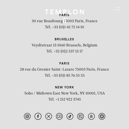
Aller au contenu
Aller à la recherche
Aller au menu
Menu
PARIS
30 rue Beaubourg
75003 Paris, France
Tél. +33 (0)1 42 72 14 10
BRUXELLES
Veydtstraat 13
1060 Brussels, Belgium
Tél. +32 (0)2 537 13 17
PARIS
28 rue du Grenier Saint-Lazare
75003 Paris, France
Tél. +33 (0)1 85 76 55 55
NEW YORK
Soho / Midtown East
New York, NY 10001, USA
Tél. +1 212 922 3745
Let yourself be a mirror