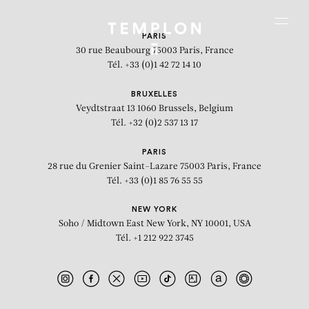
Aller au contenu
Aller à la recherche
Aller au menu
Menu
PARIS
30 rue Beaubourg
75003 Paris, France
Tél. +33 (0)1 42 72 14 10
BRUXELLES
Veydtstraat 13
1060 Brussels, Belgium
Tél. +32 (0)2 537 13 17
PARIS
28 rue du Grenier Saint-Lazare
75003 Paris, France
Tél. +33 (0)1 85 76 55 55
NEW YORK
Soho / Midtown East
New York, NY 10001, USA
Tél. +1 212 922 3745
Leviathan