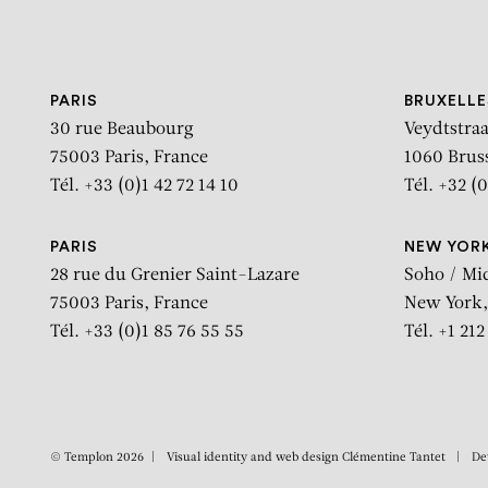
Aller au contenu
Aller à la recherche
Aller au menu
PARIS
BRUXELLE
30 rue Beaubourg
Veydtstraa
75003 Paris, France
1060 Brus
Tél. +33 (0)1 42 72 14 10
Tél. +32 (0
PARIS
NEW YOR
28 rue du Grenier Saint-Lazare
Soho / Mi
75003 Paris, France
New York,
Tél. +33 (0)1 85 76 55 55
Tél. +1 21
© Templon 2026
Visual identity and web design
Clémentine Tantet
De