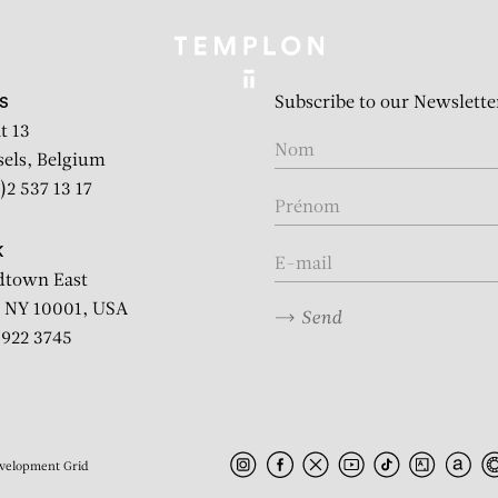
Subscribe to our Newslette
S
t 13
sels, Belgium
)2 537 13 17
K
dtown East
 NY 10001, USA
Send
2 922 3745
velopment
Grid