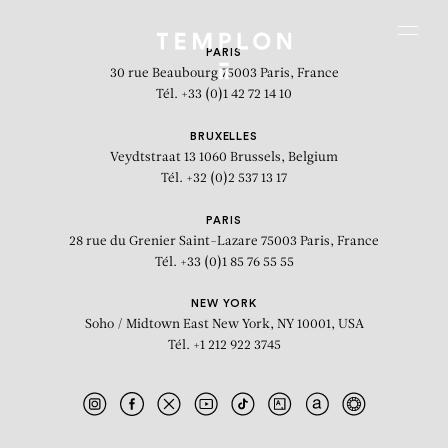
Aller au contenu
Aller à la recherche
Aller au menu
Menu
PARIS
30 rue Beaubourg
75003 Paris, France
Tél. +33 (0)1 42 72 14 10
BRUXELLES
Veydtstraat 13
1060 Brussels, Belgium
Tél. +32 (0)2 537 13 17
PARIS
28 rue du Grenier Saint-Lazare
75003 Paris, France
Tél. +33 (0)1 85 76 55 55
NEW YORK
Soho / Midtown East
New York, NY 10001, USA
Tél. +1 212 922 3745
Marquis de Chateau d'If