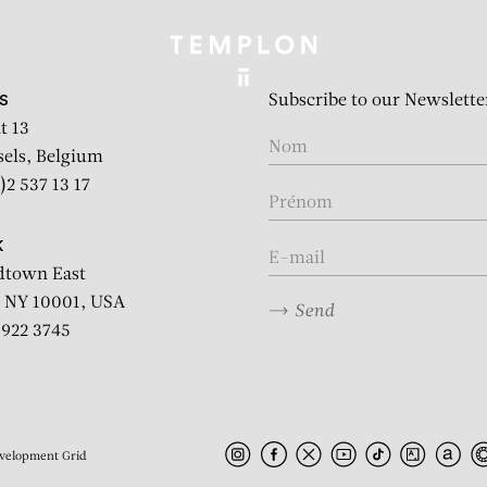
Subscribe to our Newslette
S
t 13
sels, Belgium
)2 537 13 17
K
dtown East
 NY 10001, USA
Send
2 922 3745
velopment
Grid