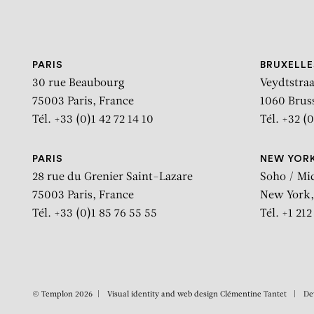
Aller au contenu
Aller à la recherche
Aller au menu
PARIS
BRUXELLE
30 rue Beaubourg
Veydtstraa
75003 Paris, France
1060 Brus
Tél. +33 (0)1 42 72 14 10
Tél. +32 (0
PARIS
NEW YOR
28 rue du Grenier Saint-Lazare
Soho / Mi
75003 Paris, France
New York,
Tél. +33 (0)1 85 76 55 55
Tél. +1 21
© Templon 2026
Visual identity and web design
Clémentine Tantet
De