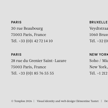
Aller au contenu
Aller à la recherche
Aller au menu
PARIS
BRUXELLE
30 rue Beaubourg
Veydtstraa
75003 Paris, France
1060 Brus
Tél. +33 (0)1 42 72 14 10
Tél. +32 (0
PARIS
NEW YOR
28 rue du Grenier Saint-Lazare
Soho / Mi
75003 Paris, France
New York,
Tél. +33 (0)1 85 76 55 55
Tél. +1 21
© Templon 2026
Visual identity and web design
Clémentine Tantet
De