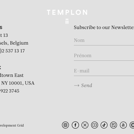
Subscribe to our Newslette
S
t 13
sels, Belgium
)2 537 13 17
K
dtown East
 NY 10001, USA
Send
2 922 3745
velopment
Grid