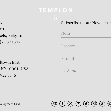
Subscribe to our Newslette
S
t 13
sels, Belgium
)2 537 13 17
K
dtown East
 NY 10001, USA
Send
2 922 3745
velopment
Grid