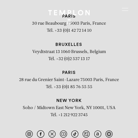
Aller au contenu
Aller à la recherche
Aller au menu
Menu
PARIS
30 rue Beaubourg
75003 Paris, France
Tél. +33 (0)1 42 72 14 10
BRUXELLES
Veydtstraat 13
1060 Brussels, Belgium
Tél. +32 (0)2 537 13 17
PARIS
28 rue du Grenier Saint-Lazare
75003 Paris, France
Tél. +33 (0)1 85 76 55 55
NEW YORK
Soho / Midtown East
New York, NY 10001, USA
Tél. +1 212 922 3745
Naufragé. Pierre